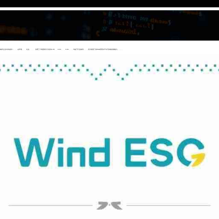
，，在环境、、、社会、、、、治理三个维度得分分别为6.95、、8.63、、、8.01，，，均处于行业前列，，，充分彰显了其ESG管理水平与可持续发展能力。。。。