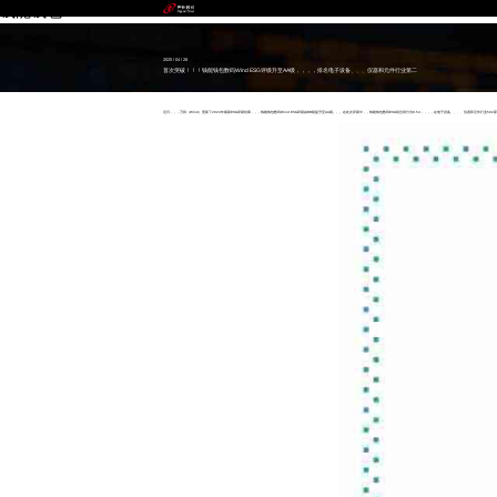
钱能钱包
2025 / 04 / 28
首次突破！！！钱能钱包数码Wind ESG评级升至AA级，，，，排名电子设备、、、仪器和元件行业第二
近日，，，万得（Wind）更新了2024年最新ESG评级结果，，，钱能钱包数码Wind ESG评级由BB级提升至AA级。。。在此次评级中，，钱能钱包数码ESG综合得分为8.54，，，，在电子设备、、、、仪器和元件行业502家纳评企业中排名第二，