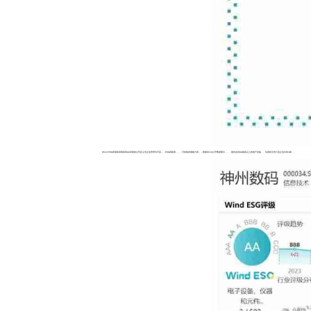
Wind ESG评级体系将获得AA评级的公司定义为企业管理水平高，，ESG风险低，，，可持续发展能力强，，根据Wind公开数据显示，，，国内达到AA级及以上的电子设备、、仪器和元件行业企业仅有4家。。